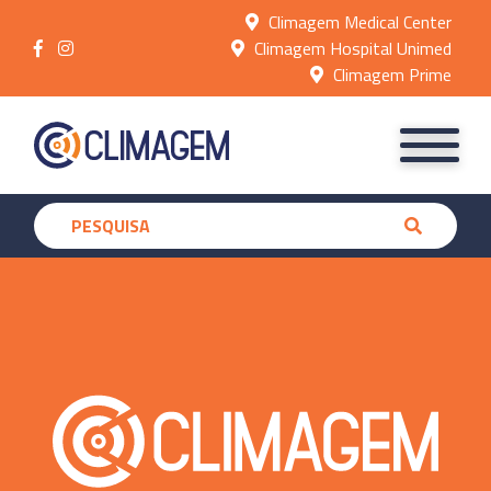
Climagem Medical Center
Climagem Hospital Unimed
Climagem Prime