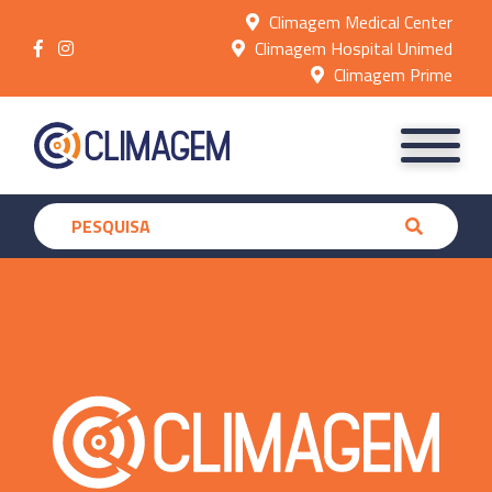
Climagem Medical Center
Climagem Hospital Unimed
Climagem Prime