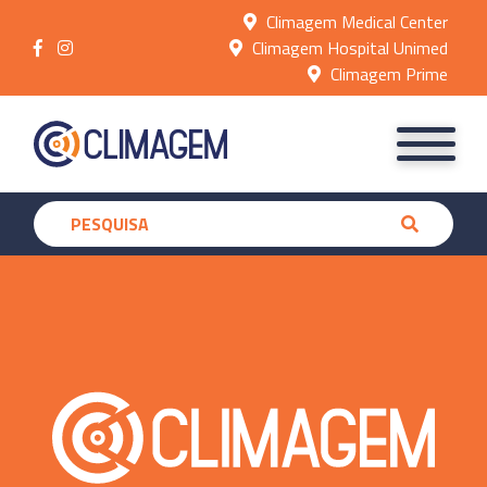
Climagem Medical Center
Climagem Hospital Unimed
Climagem Prime