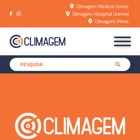
Climagem Medical Center
Climagem Hospital Unimed
Climagem Prime