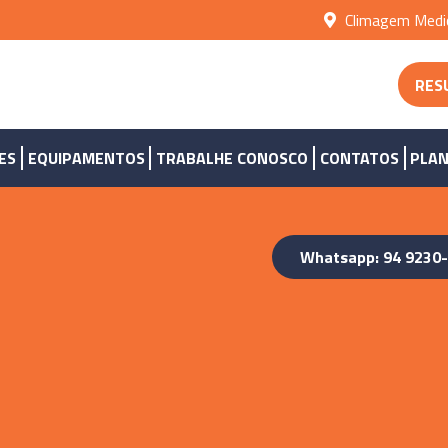
Climagem Medic
RES
ES
EQUIPAMENTOS
TRABALHE CONOSCO
CONTATOS
PLAN
Whatsapp: 94 9230