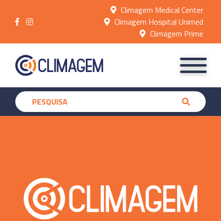
Climagem Medical Center
Climagem Hospital Unimed
Climagem Prime