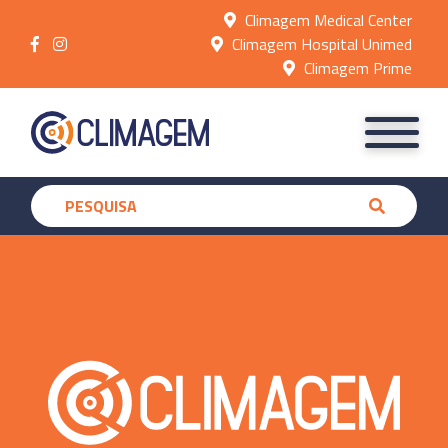
Climagem Medical Center
Climagem Hospital Unimed
Climagem Prime