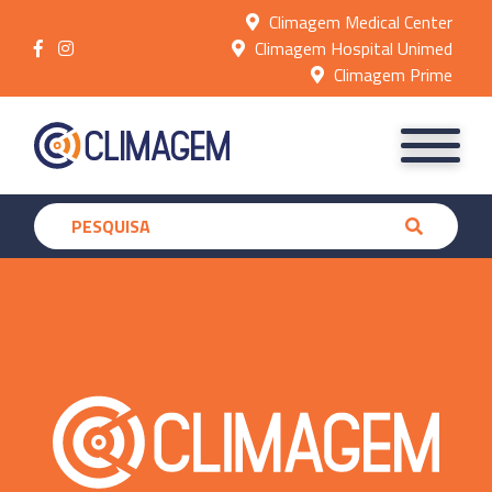
Climagem Medical Center
Climagem Hospital Unimed
Climagem Prime