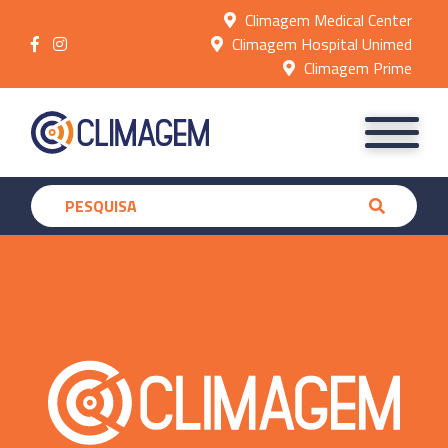
Climagem Medical Center
Climagem Hospital Unimed
Climagem Prime