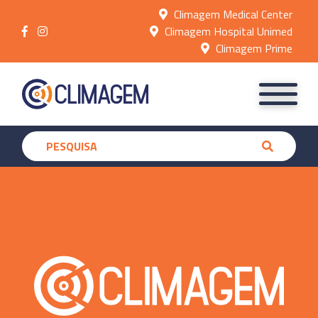
Climagem Medical Center
Climagem Hospital Unimed
Climagem Prime