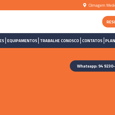
Climagem Medic
RES
ES
EQUIPAMENTOS
TRABALHE CONOSCO
CONTATOS
PLAN
Whatsapp: 94 9230