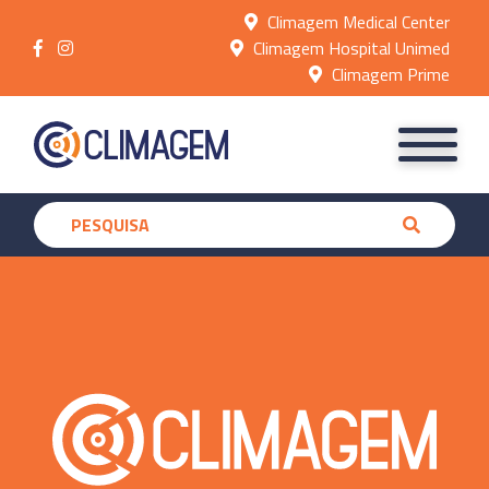
Climagem Medical Center
Climagem Hospital Unimed
Climagem Prime