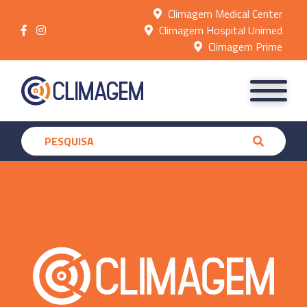
Climagem Medical Center
Climagem Hospital Unimed
Climagem Prime