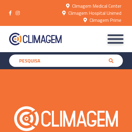
Climagem Medical Center
Climagem Hospital Unimed
Climagem Prime